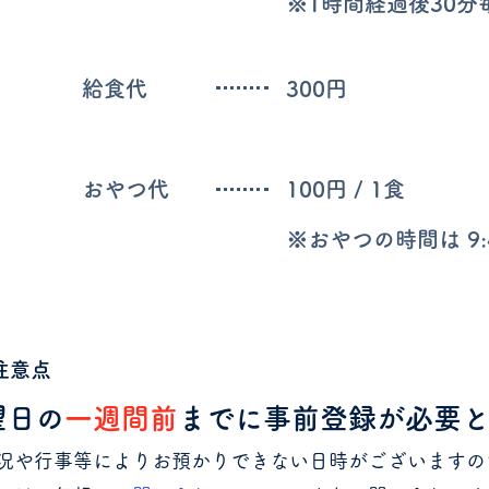
※1時間経過後30分
給食代
​300円
おやつ代
100円 / 1食
※おやつの時間は 9:
注意点
望日の
一週間前
までに事前登録が必要
況や行事等によりお預かりできない日時がございますの