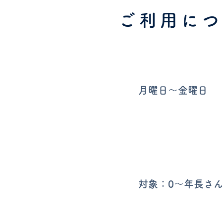
ご利用に
​営業時間
月曜日〜金曜日
ご利用料金
対象：​0〜年長さ