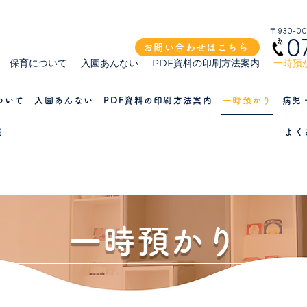
〒930-0
0
お問い合わせはこちら
保育について
入園あんない
PDF資料の印刷方法案内
一時預
ついて
入園あんない
PDF資料の印刷方法案内
一時預かり
病児
報
よく
一時預かり